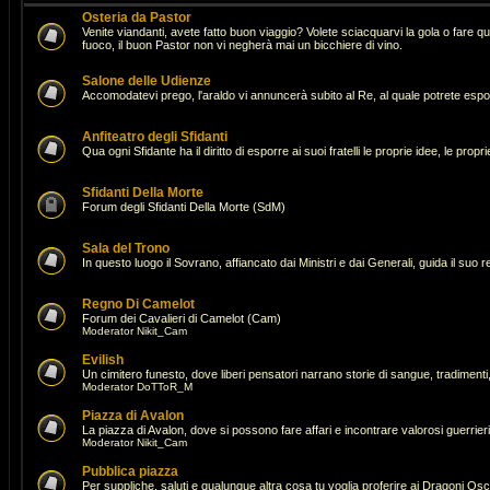
Osteria da Pastor
Venite viandanti, avete fatto buon viaggio? Volete sciacquarvi la gola o fare 
fuoco, il buon Pastor non vi negherà mai un bicchiere di vino.
Salone delle Udienze
Accomodatevi prego, l'araldo vi annuncerà subito al Re, al quale potrete espor
Anfiteatro degli Sfidanti
Qua ogni Sfidante ha il diritto di esporre ai suoi fratelli le proprie idee, le pro
Sfidanti Della Morte
Forum degli Sfidanti Della Morte (SdM)
Sala del Trono
In questo luogo il Sovrano, affiancato dai Ministri e dai Generali, guida il suo 
Regno Di Camelot
Forum dei Cavalieri di Camelot (Cam)
Moderator
Nikit_Cam
Evilish
Un cimitero funesto, dove liberi pensatori narrano storie di sangue, tradimenti,
Moderator
DoTToR_M
Piazza di Avalon
La piazza di Avalon, dove si possono fare affari e incontrare valorosi guerrie
Moderator
Nikit_Cam
Pubblica piazza
Per suppliche, saluti e qualunque altra cosa tu voglia proferire ai Dragoni Osc