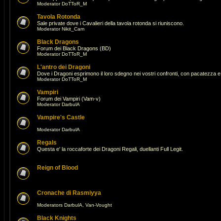
Moderator
DoTToR_M
Tavola Rotonda
Sale private dove i Cavalieri della tavola rotonda si riuniscono.
Moderator
Nikit_Cam
Black Dragons
Forum dei Black Dragons (BD)
Moderator
DoTToR_M
L'antro dei Dragoni
Dove i Dragoni esprimono il loro sdegno nei vostri confronti, con pacatezza e 
Moderator
DoTToR_M
Vampiri
Forum dei Vampiri (Vam-v)
Moderator
DarbulA
Vampire's Castle
Moderator
DarbulA
Regals
Questa e' la roccaforte dei Dragoni Regali, duellanti Full Legit.
Reign of Blood
Cronache di Rasmiyya
Moderators
DarbulA
,
Van-Vought
Black Knights