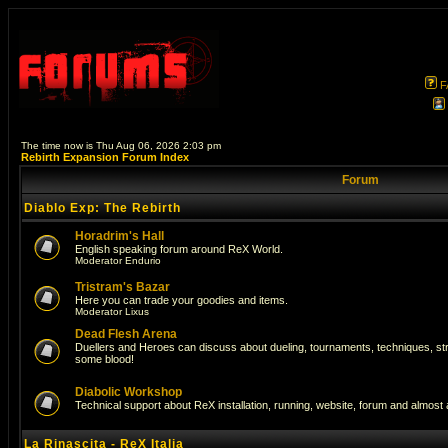
F
The time now is Thu Aug 06, 2026 2:03 pm
Rebirth Expansion Forum Index
Forum
Diablo Exp: The Rebirth
Horadrim's Hall
English speaking forum around ReX World.
Moderator
Endurio
Tristram's Bazar
Here you can trade your goodies and items.
Moderator
Lixus
Dead Flesh Arena
Duellers and Heroes can discuss about dueling, tournaments, techniques, str
some blood!
Diabolic Workshop
Technical support about ReX installation, running, website, forum and almost
La Rinascita - ReX Italia