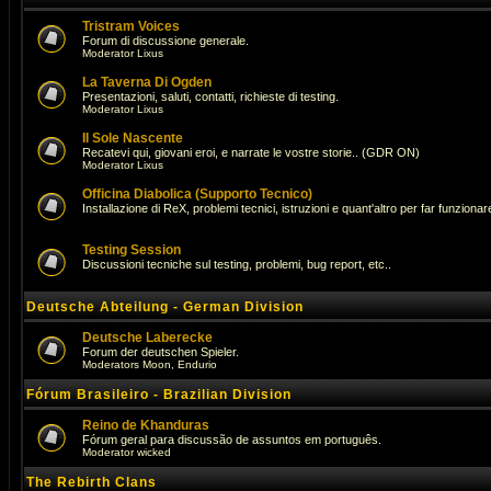
Tristram Voices
Forum di discussione generale.
Moderator
Lixus
La Taverna Di Ogden
Presentazioni, saluti, contatti, richieste di testing.
Moderator
Lixus
Il Sole Nascente
Recatevi qui, giovani eroi, e narrate le vostre storie.. (GDR ON)
Moderator
Lixus
Officina Diabolica (Supporto Tecnico)
Installazione di ReX, problemi tecnici, istruzioni e quant'altro per far funzionare 
Testing Session
Discussioni tecniche sul testing, problemi, bug report, etc..
Deutsche Abteilung - German Division
Deutsche Laberecke
Forum der deutschen Spieler.
Moderators
Moon
,
Endurio
Fórum Brasileiro - Brazilian Division
Reino de Khanduras
Fórum geral para discussão de assuntos em português.
Moderator
wicked
The Rebirth Clans