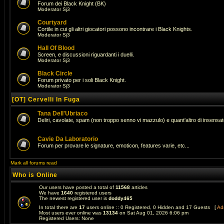
Forum dei Black Knight (BK)
Moderator
Sj3
Courtyard
Cortile in cui gli altri giocatori possono incontrare i Black Knights.
Moderator
Sj3
Hall Of Blood
Screen, e discussioni riguardanti i duelli.
Moderator
Sj3
Black Circle
Forum privato per i soli Black Knight.
Moderator
Sj3
[OT] Cervelli In Fuga
Tana Dell'Ubriaco
Deliri, cavolate, spam (non troppo senno vi mazzulo) e quant'altro di insens
Cavie Da Laboratorio
Forum per provare le signature, emoticon, features varie, etc...
Mark all forums read
Who is Online
Our users have posted a total of
11568
articles
We have
1640
registered users
The newest registered user is
doddy465
In total there are
17
users online :: 0 Registered, 0 Hidden and 17 Guests [
Adm
Most users ever online was
13134
on Sat Aug 01, 2026 6:06 pm
Registered Users: None