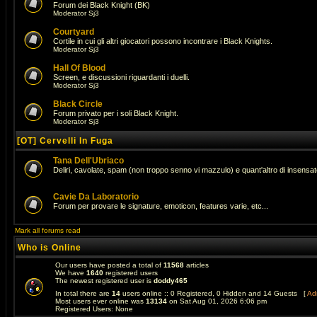
Forum dei Black Knight (BK)
Moderator
Sj3
Courtyard
Cortile in cui gli altri giocatori possono incontrare i Black Knights.
Moderator
Sj3
Hall Of Blood
Screen, e discussioni riguardanti i duelli.
Moderator
Sj3
Black Circle
Forum privato per i soli Black Knight.
Moderator
Sj3
[OT] Cervelli In Fuga
Tana Dell'Ubriaco
Deliri, cavolate, spam (non troppo senno vi mazzulo) e quant'altro di insens
Cavie Da Laboratorio
Forum per provare le signature, emoticon, features varie, etc...
Mark all forums read
Who is Online
Our users have posted a total of
11568
articles
We have
1640
registered users
The newest registered user is
doddy465
In total there are
14
users online :: 0 Registered, 0 Hidden and 14 Guests [
Adm
Most users ever online was
13134
on Sat Aug 01, 2026 6:06 pm
Registered Users: None