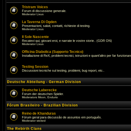
Tristram Voices
Forum di discussione generale.
Moderator
Lixus
La Taverna Di Ogden
Presentazioni, saluti, contatti, richieste di testing.
Moderator
Lixus
Il Sole Nascente
Recatevi qui, giovani eroi, e narrate le vostre storie.. (GDR ON)
Moderator
Lixus
Officina Diabolica (Supporto Tecnico)
Installazione di ReX, problemi tecnici, istruzioni e quant'altro per far funzionare 
Testing Session
Discussioni tecniche sul testing, problemi, bug report, etc..
Deutsche Abteilung - German Division
Deutsche Laberecke
Forum der deutschen Spieler.
Moderators
Moon
,
Endurio
Fórum Brasileiro - Brazilian Division
Reino de Khanduras
Fórum geral para discussão de assuntos em português.
Moderator
wicked
The Rebirth Clans