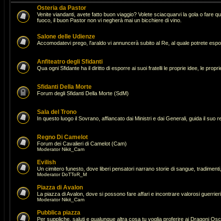
Osteria da Pastor
Venite viandanti, avete fatto buon viaggio? Volete sciacquarvi la gola o fare 
fuoco, il buon Pastor non vi negherà mai un bicchiere di vino.
Salone delle Udienze
Accomodatevi prego, l'araldo vi annuncerà subito al Re, al quale potrete espor
Anfiteatro degli Sfidanti
Qua ogni Sfidante ha il diritto di esporre ai suoi fratelli le proprie idee, le pro
Sfidanti Della Morte
Forum degli Sfidanti Della Morte (SdM)
Sala del Trono
In questo luogo il Sovrano, affiancato dai Ministri e dai Generali, guida il suo 
Regno Di Camelot
Forum dei Cavalieri di Camelot (Cam)
Moderator
Nikit_Cam
Evilish
Un cimitero funesto, dove liberi pensatori narrano storie di sangue, tradimenti,
Moderator
DoTToR_M
Piazza di Avalon
La piazza di Avalon, dove si possono fare affari e incontrare valorosi guerrie
Moderator
Nikit_Cam
Pubblica piazza
Per suppliche, saluti e qualunque altra cosa tu voglia proferire ai Dragoni Osc