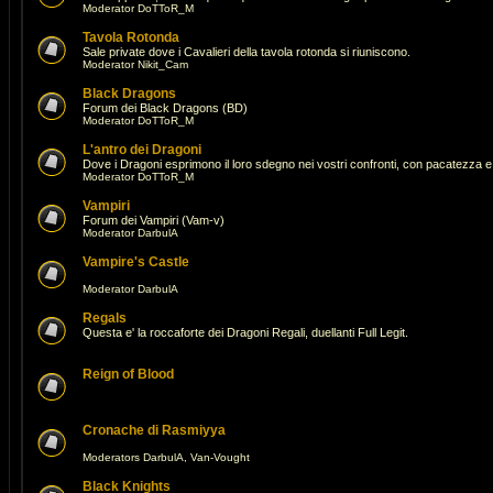
Moderator
DoTToR_M
Tavola Rotonda
Sale private dove i Cavalieri della tavola rotonda si riuniscono.
Moderator
Nikit_Cam
Black Dragons
Forum dei Black Dragons (BD)
Moderator
DoTToR_M
L'antro dei Dragoni
Dove i Dragoni esprimono il loro sdegno nei vostri confronti, con pacatezza e 
Moderator
DoTToR_M
Vampiri
Forum dei Vampiri (Vam-v)
Moderator
DarbulA
Vampire's Castle
Moderator
DarbulA
Regals
Questa e' la roccaforte dei Dragoni Regali, duellanti Full Legit.
Reign of Blood
Cronache di Rasmiyya
Moderators
DarbulA
,
Van-Vought
Black Knights