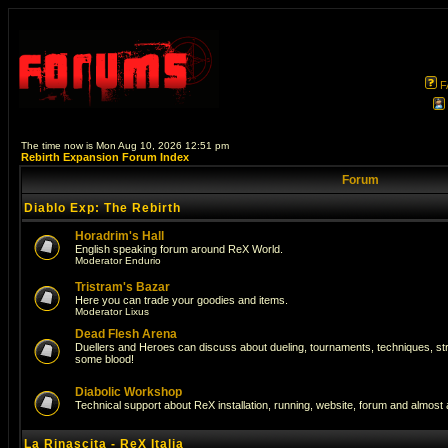
F
The time now is Mon Aug 10, 2026 12:51 pm
Rebirth Expansion Forum Index
Forum
Diablo Exp: The Rebirth
Horadrim's Hall
English speaking forum around ReX World.
Moderator
Endurio
Tristram's Bazar
Here you can trade your goodies and items.
Moderator
Lixus
Dead Flesh Arena
Duellers and Heroes can discuss about dueling, tournaments, techniques, str
some blood!
Diabolic Workshop
Technical support about ReX installation, running, website, forum and almost
La Rinascita - ReX Italia