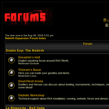
F
The time now is Sat Aug 08, 2026 5:01 pm
Rebirth Expansion Forum Index
Forum
Diablo Exp: The Rebirth
Horadrim's Hall
English speaking forum around ReX World.
Moderator
Endurio
Tristram's Bazar
Here you can trade your goodies and items.
Moderator
Lixus
Dead Flesh Arena
Duellers and Heroes can discuss about dueling, tournaments, techniques, str
some blood!
Diabolic Workshop
Technical support about ReX installation, running, website, forum and almost
La Rinascita - ReX Italia