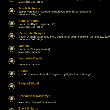
Moderator
DoTToR_M
Tavola Rotonda
Sale private dove i Cavalieri della tavola rotonda si riuniscono.
Moderator
Nikit_Cam
Black Dragons
Forum dei Black Dragons (BD)
Moderator
DoTToR_M
L'antro dei Dragoni
Dove i Dragoni esprimono il loro sdegno nei vostri confronti, con pacatezza e 
Moderator
DoTToR_M
Vampiri
Forum dei Vampiri (Vam-v)
Moderator
DarbulA
Vampire's Castle
Moderator
DarbulA
Regals
Questa e' la roccaforte dei Dragoni Regali, duellanti Full Legit.
Reign of Blood
Cronache di Rasmiyya
Moderators
DarbulA
,
Van-Vought
Black Knights