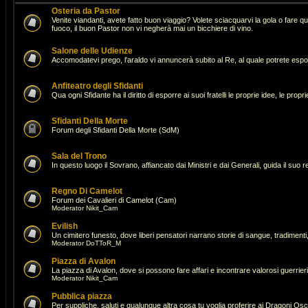
Osteria da Pastor
Venite viandanti, avete fatto buon viaggio? Volete sciacquarvi la gola o fare 
fuoco, il buon Pastor non vi negherà mai un bicchiere di vino.
Salone delle Udienze
Accomodatevi prego, l'araldo vi annuncerà subito al Re, al quale potrete espor
Anfiteatro degli Sfidanti
Qua ogni Sfidante ha il diritto di esporre ai suoi fratelli le proprie idee, le pro
Sfidanti Della Morte
Forum degli Sfidanti Della Morte (SdM)
Sala del Trono
In questo luogo il Sovrano, affiancato dai Ministri e dai Generali, guida il suo 
Regno Di Camelot
Forum dei Cavalieri di Camelot (Cam)
Moderator
Nikit_Cam
Evilish
Un cimitero funesto, dove liberi pensatori narrano storie di sangue, tradimenti,
Moderator
DoTToR_M
Piazza di Avalon
La piazza di Avalon, dove si possono fare affari e incontrare valorosi guerrie
Moderator
Nikit_Cam
Pubblica piazza
Per suppliche, saluti e qualunque altra cosa tu voglia proferire ai Dragoni Osc