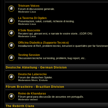
Tristram Voices
Forum di discussione generale.
Moderator
Lixus
La Taverna Di Ogden
Presentazioni, saluti, contatti, richieste di testing.
Moderator
Lixus
Il Sole Nascente
Recatevi qui, giovani eroi, e narrate le vostre storie.. (GDR ON)
Moderator
Lixus
Officina Diabolica (Supporto Tecnico)
Installazione di ReX, problemi tecnici, istruzioni e quant'altro per far funzionare 
Testing Session
Discussioni tecniche sul testing, problemi, bug report, etc..
Deutsche Abteilung - German Division
Deutsche Laberecke
Forum der deutschen Spieler.
Moderators
Moon
,
Endurio
Fórum Brasileiro - Brazilian Division
Reino de Khanduras
Fórum geral para discussão de assuntos em português.
Moderator
wicked
The Rebirth Clans