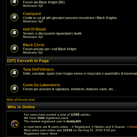
Forum dei Black Knight (BK)
Moderator
Sj3
Courtyard
Cortile in cui gli altri giocatori possono incontrare i Black Knights.
Moderator
Sj3
Hall Of Blood
Screen, e discussioni riguardanti i duelli.
Moderator
Sj3
Black Circle
Forum privato per i soli Black Knight.
Moderator
Sj3
[OT] Cervelli In Fuga
Tana Dell'Ubriaco
Deliri, cavolate, spam (non troppo senno vi mazzulo) e quant'altro di insens
Cavie Da Laboratorio
Forum per provare le signature, emoticon, features varie, etc...
Mark all forums read
Who is Online
Our users have posted a total of
11568
articles
We have
1640
registered users
The newest registered user is
doddy465
In total there are
9
users online :: 0 Registered, 0 Hidden and 9 Guests [
Admin
Most users ever online was
13134
on Sat Aug 01, 2026 6:06 pm
Registered Users: None