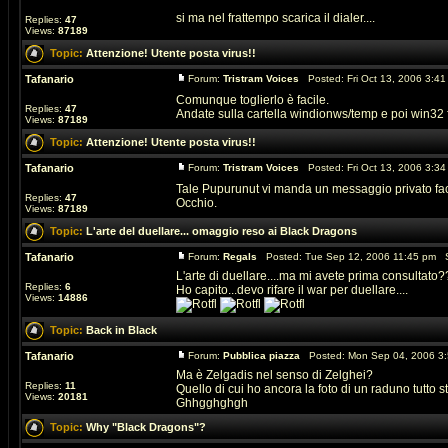
si ma nel frattempo scarica il dialer....
Replies:
47
Views:
87189
Topic:
Attenzione! Utente posta virus!!
Tafanario
Forum:
Tristram Voices
Posted: Fri Oct 13, 2006 3:4
Comunque toglierlo è facile.
Replies:
47
Andate sulla cartella windionws/temp e poi win32 fa
Views:
87189
Topic:
Attenzione! Utente posta virus!!
Tafanario
Forum:
Tristram Voices
Posted: Fri Oct 13, 2006 3:3
Tale Pupurunut vi manda un messaggio privato fac
Replies:
47
Occhio.
Views:
87189
Topic:
L'arte del duellare... omaggio reso ai Black Dragons
Tafanario
Forum:
Regals
Posted: Tue Sep 12, 2006 11:45 pm S
L'arte di duellare....ma mi avete prima consultato
Replies:
6
Ho capito...devo rifare il war per duellare....
Views:
14886
Topic:
Back in Black
Tafanario
Forum:
Pubblica piazza
Posted: Mon Sep 04, 2006 3
Ma è Zelgadis nel senso di Zelghei?
Replies:
11
Quello di cui ho ancora la foto di un raduno tutto st
Views:
20181
Ghhgghghgh
Topic:
Why "Black Dragons"?