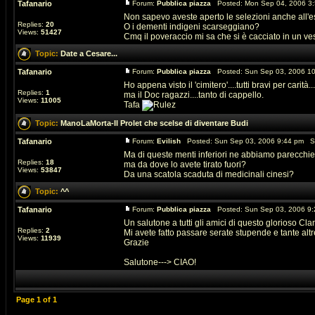
Tafanario
Forum:
Pubblica piazza
Posted: Mon Sep 04, 2006 3
Non sapevo aveste aperto le selezioni anche all'e
Replies:
20
O i dementi indigeni scarseggiano?
Views:
51427
Cmq il poveraccio mi sa che si è cacciato in un ves
Topic:
Date a Cesare...
Tafanario
Forum:
Pubblica piazza
Posted: Sun Sep 03, 2006 1
Ho appena visto il 'cimitero'....tutti bravi per carità...
Replies:
1
ma il Doc ragazzi....tanto di cappello.
Views:
11005
Tafa
Topic:
ManoLaMorta-Il Prolet che scelse di diventare Budi
Tafanario
Forum:
Evilish
Posted: Sun Sep 03, 2006 9:44 pm S
Ma di queste menti inferiori ne abbiamo parecchie 
Replies:
18
ma da dove lo avete tirato fuori?
Views:
53847
Da una scatola scaduta di medicinali cinesi?
Topic:
^^
Tafanario
Forum:
Pubblica piazza
Posted: Sun Sep 03, 2006 9
Un salutone a tutti gli amici di questo glorioso Cla
Replies:
2
Mi avete fatto passare serate stupende e tante alt
Views:
11939
Grazie
Salutone---> CIAO!
Page
1
of
1