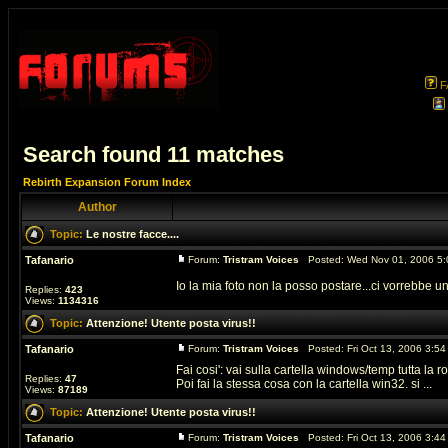
F
Search found 11 matches
Rebirth Expansion Forum Index
Author
Topic:
Le nostre facce....
Tafanario
Forum:
Tristram Voices
Posted: Wed Nov 01, 2006 5:
Io la mia foto non la posso postare...ci vorrebbe 
Replies:
423
Views:
1134316
Topic:
Attenzione! Utente posta virus!!
Tafanario
Forum:
Tristram Voices
Posted: Fri Oct 13, 2006 3:5
Fai cosi': vai sulla cartella windows/temp tutta la r
Replies:
47
Poi fai la stessa cosa con la cartella win32. si ...
Views:
87189
Topic:
Attenzione! Utente posta virus!!
Tafanario
Forum:
Tristram Voices
Posted: Fri Oct 13, 2006 3:4