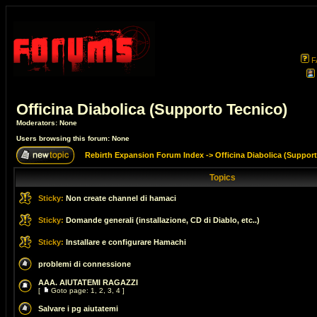
F
Officina Diabolica (Supporto Tecnico)
Moderators: None
Users browsing this forum: None
Rebirth Expansion Forum Index
->
Officina Diabolica (Suppor
Topics
Sticky:
Non create channel di hamaci
Sticky:
Domande generali (installazione, CD di Diablo, etc..)
Sticky:
Installare e configurare Hamachi
problemi di connessione
AAA. AIUTATEMI RAGAZZI
[
Goto page:
1
,
2
,
3
,
4
]
Salvare i pg aiutatemi