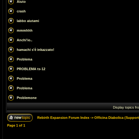
Aiuto
crash
labbo aiutami
mmmhhh
Anchi'io..
hamachi s'è inkazzato!
Problema
PROBLEMA ts-12
Problema
Problema
Problemone
Display topics fr
Rebirth Expansion Forum Index
->
Officina Diabolica (Suppor
Page
1
of
1