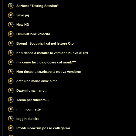
Sezione "Testing Session"
Save pg
New HD
Diminuzione velocità
Boom!! Scoppia il cd nel lettore O.o
non riesco a estrarre la versione nuova di rex
ma come faccioa giocare col monk??
Non riesco a scaricare la nuova versione
date una mano anke a me
Datemi una mano...
Arena per duellers....
nn mi connette
loggin dal sito
Problemone:nn posso collegarmi