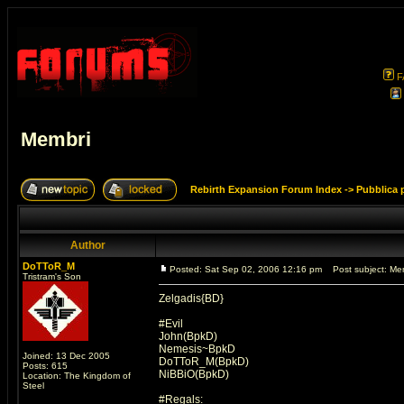
F
Membri
Rebirth Expansion Forum Index
->
Pubblica 
Author
DoTToR_M
Posted: Sat Sep 02, 2006 12:16 pm
Post subject: Me
Tristram's Son
Zelgadis{BD}
#Evil
John(BpkD)
Nemesis~BpkD
Joined: 13 Dec 2005
DoTToR_M(BpkD)
Posts: 615
NiBBiO(BpkD)
Location: The Kingdom of
Steel
#Regals: