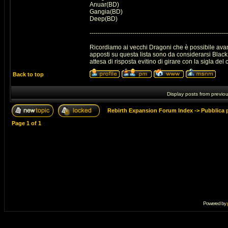
Anuar(BD)
Gangia(BD)
Deep(BD)
--------------------------------------------------------------------
Ricordiamo ai vecchi Dragoni che è possibile avan
apposti su questa lista sono da considerarsi Black 
attesa di risposta evitino di girare con la sigla del 
Back to top
Display posts from previo
Rebirth Expansion Forum Index
->
Pubblica 
Page
1
of
1
Powered by