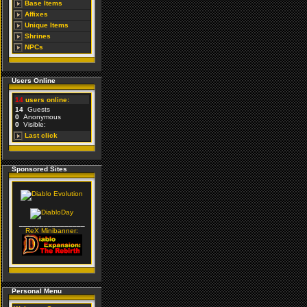
Base Items
Affixes
Unique Items
Shrines
NPCs
Users Online
14
users online:
14
Guests
0
Anonymous
0
Visible:
Last click
Sponsored Sites
________________
ReX Minibanner:
Personal Menu