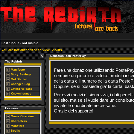
Last Shout - not visible
You are not authorized to view Shouts.
Donazioni con PostePay
The Rebirth
Fare una donazione utilizzando PostePay è 
Manifesto
Story Settings
riempire un piccolo e veloce modulo inse
Get Started
della carta e il numero della carta PosteP
Changes Log
Oppure, se si possiede gia' la carta, bast
Latest Release
Known Issues
Per ovvi motivi di sicurezza, i dati per e
sul sito, ma se si vuole dare un contribu
inviate le coordinate necessarie.
Features
Grazie del supporto!
Game Overview
Characters
Monsters
Spells