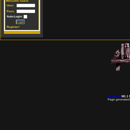
Welcome Guest
User:
Pass:
Auto-Login:
Register!
MKPortal
M1.1 
Page generated 